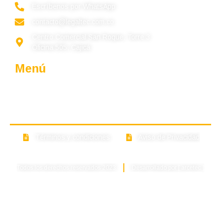
Escríbenos por WhatsApp
contacto@legaltec.com.co
Centro Comercial San Roque, Torre 3
Oficina 505, Cajicá
Menú
Quiénes somos
Por qué preferirnos
Servicios
Actualidad
Contáctenos
Términos y condiciones
Aviso de Privacidad
Copyright © Legaltec 2023. Todos los derechos reservado.
Todos los derechos reservados 2023
Desarrollado por [ arcetec ]