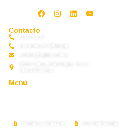
Contacto
318 275 4787
Escríbenos por WhatsApp
contacto@legaltec.com.co
Centro Comercial San Roque, Torre 3
Oficina 505, Cajicá
Menú
Quiénes somos
Por qué preferirnos
Servicios
Actualidad
Contáctenos
Términos y condiciones
Aviso de Privacidad
Copyright © Legaltec 2023. Todos los derechos reservado.