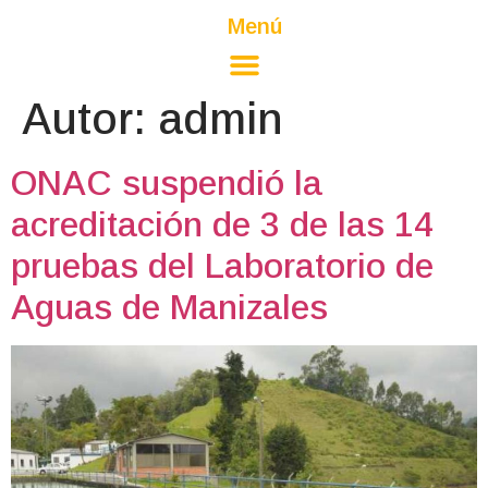
Menú
Autor:
admin
ONAC suspendió la
acreditación de 3 de las 14
pruebas del Laboratorio de
Aguas de Manizales​